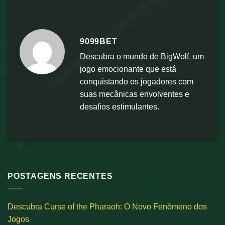
9099BET
Descubra o mundo de BigWolf, um
jogo emocionante que está
conquistando os jogadores com
suas mecânicas envolventes e
desafios estimulantes.
POSTAGENS RECENTES
Descubra Curse of the Pharaoh: O Novo Fenômeno dos
Jogos