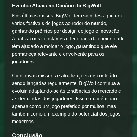
Eventos Atuais no Cenário do BigWolf
Nos últimos meses, BigWolf tem sido destaque em
vários festivais de jogos ao redor do mundo,
ganhando prêmios por design de jogo e inovação.
Atualizações constantes e feedback da comunidade
têm ajudado a moldar o jogo, garantindo que ele
permaneça relevante e envolvente para os
jogadores.
Com novas missões e atualizações de conteúdo
sendo lançadas regularmente, BigWolf continua a
evoluir, adaptando-se às tendências do mercado e
às demandas dos jogadores. Isso o mantém não
apenas como um jogo preferido por muitos, mas
também como um exemplo do potencial dos jogos
modernos.
Conclusão