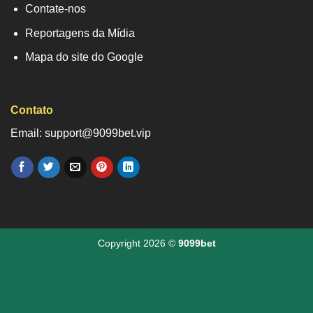
Contate-nos
Reportagens da Mídia
Mapa do site do Google
Contato
Email: support@9099bet.vip
Copyright 2026 ©
9099bet