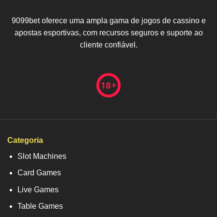
9099bet oferece uma ampla gama de jogos de cassino e
apostas esportivas, com recursos seguros e suporte ao
cliente confiável.
Categoria
Slot Machines
Card Games
Live Games
Table Games