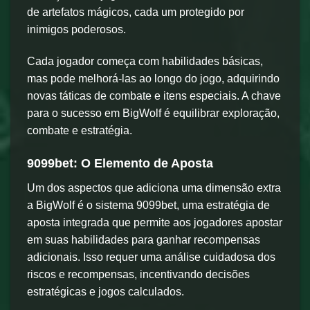
de artefatos mágicos, cada um protegido por
inimigos poderosos.
Cada jogador começa com habilidades básicas,
mas pode melhorá-las ao longo do jogo, adquirindo
novas táticas de combate e itens especiais. A chave
para o sucesso em BigWolf é equilibrar exploração,
combate e estratégia.
9099bet: O Elemento de Aposta
Um dos aspectos que adiciona uma dimensão extra
a BigWolf é o sistema 9099bet, uma estratégia de
aposta integrada que permite aos jogadores apostar
em suas habilidades para ganhar recompensas
adicionais. Isso requer uma análise cuidadosa dos
riscos e recompensas, incentivando decisões
estratégicas e jogos calculados.