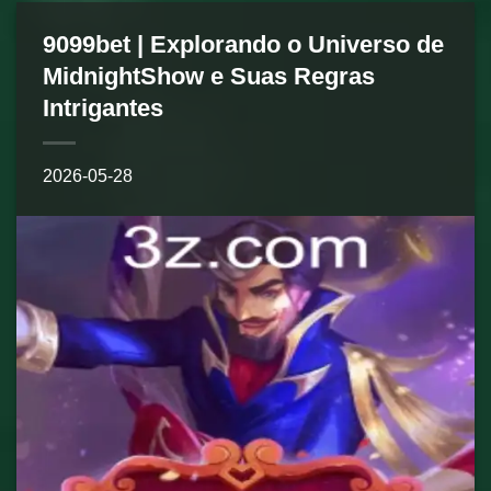
9099bet | Explorando o Universo de
MidnightShow e Suas Regras
Intrigantes
2026-05-28