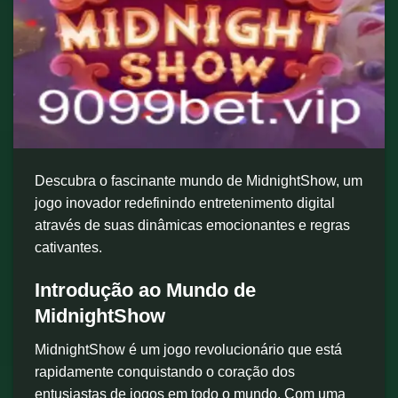
Descubra o fascinante mundo de MidnightShow, um
jogo inovador redefinindo entretenimento digital
através de suas dinâmicas emocionantes e regras
cativantes.
Introdução ao Mundo de
MidnightShow
MidnightShow é um jogo revolucionário que está
rapidamente conquistando o coração dos
entusiastas de jogos em todo o mundo. Com uma