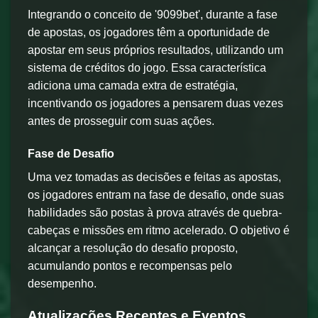
Integrando o conceito de '9099bet', durante a fase
de apostas, os jogadores têm a oportunidade de
apostar em seus próprios resultados, utilizando um
sistema de créditos do jogo. Essa característica
adiciona uma camada extra de estratégia,
incentivando os jogadores a pensarem duas vezes
antes de prosseguir com suas ações.
Fase de Desafio
Uma vez tomadas as decisões e feitas as apostas,
os jogadores entram na fase de desafio, onde suas
habilidades são postas à prova através de quebra-
cabeças e missões em ritmo acelerado. O objetivo é
alcançar a resolução do desafio proposto,
acumulando pontos e recompensas pelo
desempenho.
Atualizações Recentes e Eventos