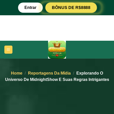
Ir
Entrar
BÔNUS DE R$8888
para
o
conteúdo
Home
/
Reportagens Da Mídia
/
Explorando O
Universo De MidnightShow E Suas Regras Intrigantes