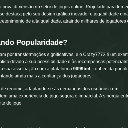
nova dimensão no setor de jogos online. Projetado para forne
se destaca pelo seu design gráfico inovador e jogabilidade din
etenimento de alta qualidade, atraindo milhares de jogadores
ando Popularidade?
am por transformações significativas, e o Crazy7772 é um exe
úblico devido à sua acessibilidade e às recompensas potencial
tá a sua associação com a plataforma
9099bet
, conhecida por of
ntando ainda mais a confiança dos jogadores.
a de renome, adaptando-se às demandas dos usuários com
em uma experiência de jogo segura e imparcial. A sinergia ent
te do jogo.