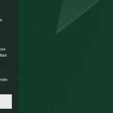
ra
sua
9bet
entre