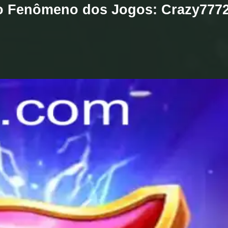
vo Fenômeno dos Jogos: Crazy7772