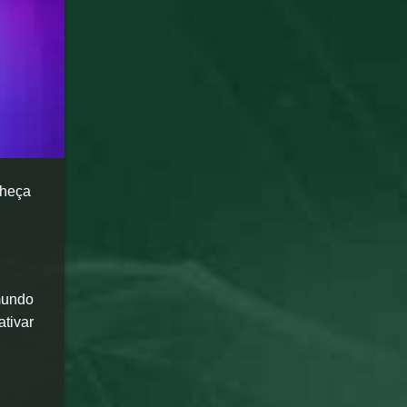
nheça
 mundo
tivar