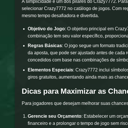
A simplicidade é um dos pilares do Crazy7772. Para
selecionar Crazy7772 no catálogo de jogos. Com reg
mesmo tempo desafiadora e divertida.
Objetivo do Jogo
: O objetivo principal em Craz
combinação tem seu valor específico, proporcion
Regras Básicas
: O jogo segue um formato tradi
da aposta, que pode ser ajustado antes de cada r
concedidos com base nas combinações de símbo
Elementos Especiais
: Crazy7772 inclui símbolo
giros gratuitos, aumentando ainda mais as chances
Dicas para Maximizar as Cha
Para jogadores que desejam melhorar suas chances 
Gerencie seu Orçamento
: Estabelecer um orçam
financeiro e a prolongar o tempo de jogo sem ris