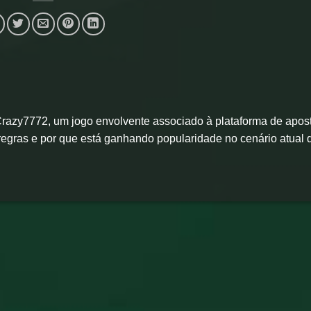
 Crazy7772, um jogo envolvente associado à plataforma de apos
regras e por que está ganhando popularidade no cenário atual 