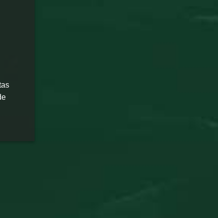
tas
de