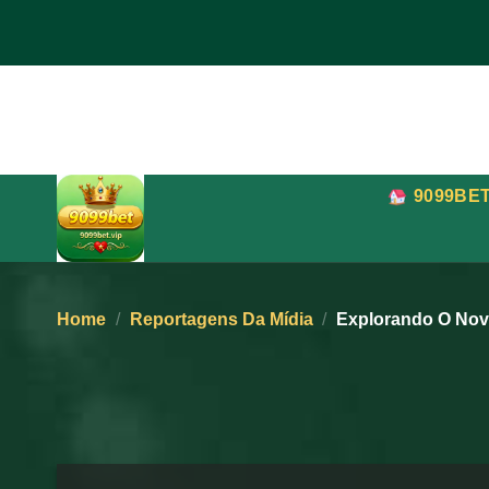
Ir
para
o
conteúdo
9099BE
Home
/
Reportagens Da Mídia
/
Explorando O Nov