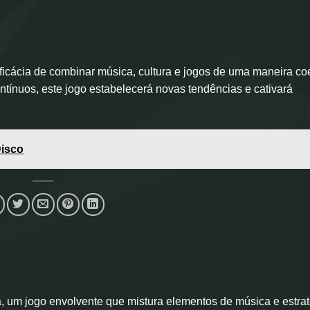
cácia de combinar música, cultura e jogos de uma maneira co
ínuos, este jogo estabelecerá novas tendências e cativará
Disco
um jogo envolvente que mistura elementos de música e estrat