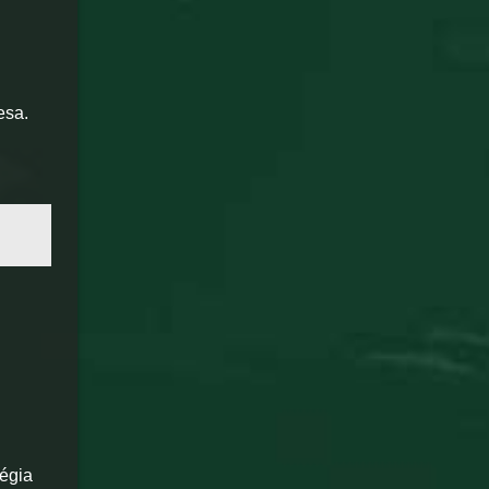
esa.
égia