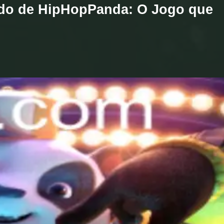
ndo de HipHopPanda: O Jogo que