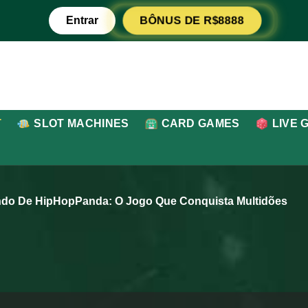
Entrar
BÔNUS DE R$8888
T
SLOT MACHINES
CARD GAMES
LIVE 
do De HipHopPanda: O Jogo Que Conquista Multidões