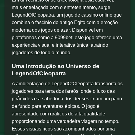
mais entrelaçada com o entretenimento, surge
LegendOfCleopatra, um jogo de cassino online que
combina o fascínio do antigo Egito com a emoção
moderna dos jogos de azar. Disponível em
plataformas como a 9099bet, este jogo oferece uma
experiência visual e interativa única, atraindo
jogadores de todo o mundo.
Uma Introdução ao Universo de
LegendOfCleopatra
A ambientação de LegendOfCleopatra transporta os
jogadores para terra dos faraós, onde o luxo das
pirâmides e a sabedoria dos deuses criam um pano
de fundo para aventuras épicas. O jogo é
apresentado com gráficos de alta qualidade,
proporcionando uma verdadeira viagem no tempo.
Esses visuais ricos são acompanhados por uma