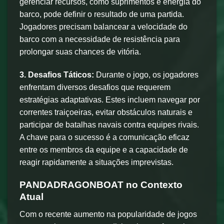
gerenciar recursos, como suprimentos e energia do
barco, pode definir o resultado de uma partida.
Jogadores precisam balancear a velocidade do
barco com a necessidade de resistência para
prolongar suas chances de vitória.
3. Desafios Táticos:
Durante o jogo, os jogadores
enfrentam diversos desafios que requerem
estratégias adaptativas. Estes incluem navegar por
correntes traiçoeiras, evitar obstáculos naturais e
participar de batalhas navais contra equipes rivais.
A chave para o sucesso é a comunicação eficaz
entre os membros da equipe e a capacidade de
reagir rapidamente a situações imprevistas.
PANDADRAGONBOAT no Contexto
Atual
Com o recente aumento na popularidade de jogos