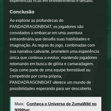
experiências ricas em entretenimento e desafio.
Conclusão
Ao explorar as profundezas do
PANDADRAGONBOAT, os jogadores são
convidados a embarcar em uma aventura
extraordinária que desafia suas habilidades e
imaginação. As regras do jogo, combinadas com
sua narrativa cativante, prometem uma experiência
única que continua a evoluir, mantendo jogadores
retornando em busca de glória e camaradagem.
Seja como parte de uma equipe formidável ou
competindo por conta própria,
PANDADRAGONBOAT oferece um mundo de
possibilidades esperando para ser descoberto.
Mais:
Conheça o Universo de ZumaWild no
9099bet