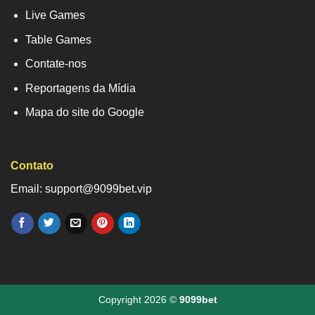
Live Games
Table Games
Contate-nos
Reportagens da Mídia
Mapa do site do Google
Contato
Email: support@9099bet.vip
Copyright 2026 ©
9099bet