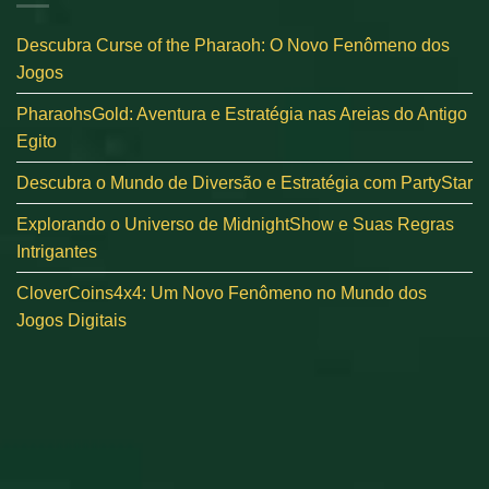
Descubra Curse of the Pharaoh: O Novo Fenômeno dos
Jogos
PharaohsGold: Aventura e Estratégia nas Areias do Antigo
Egito
Descubra o Mundo de Diversão e Estratégia com PartyStar
Explorando o Universo de MidnightShow e Suas Regras
Intrigantes
CloverCoins4x4: Um Novo Fenômeno no Mundo dos
Jogos Digitais