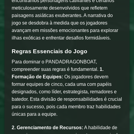
encontramos personagens cativantes e cenários
meticulosamente desenvolvidos que refletem
paisagens asiáticas exuberantes. A narrativa do
jogo se desdobra à medida que os jogadores
avançam em missões emocionantes para explorar
ilhas exóticas e enfrentar desafios formidáveis.
Regras Essenciais do Jogo
Para dominar o PANDADRAGONBOAT,
compreender suas regras é fundamental.
1.
Formação de Equipes:
Os jogadores devem
formar equipes de cinco, cada uma com papéis
designados, como líder, estrategista, remadores e
batedor. Esta divisão de responsabilidades é crucial
para o sucesso, pois cada membro traz habilidades
únicas para a equipe.
2. Gerenciamento de Recursos:
A habilidade de