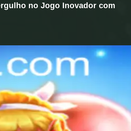
ergulho no Jogo Inovador com