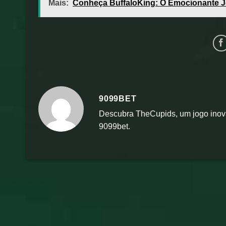
Mais:
Conheça BuffaloKing: O Emocionante J
9099BET
Descubra TheCupids, um jogo inova
9099bet.