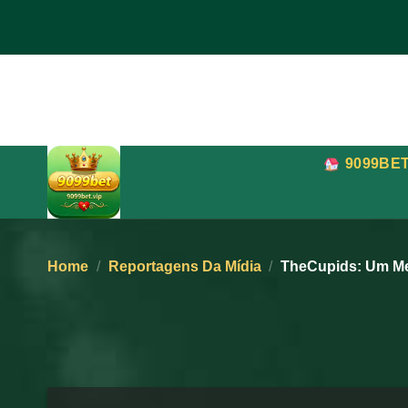
Ir
para
o
conteúdo
9099BE
Home
/
Reportagens Da Mídia
/
TheCupids: Um Me