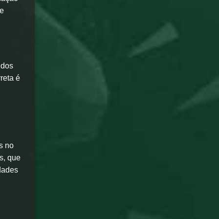
ue
idos
reta é
s no
s, que
dades