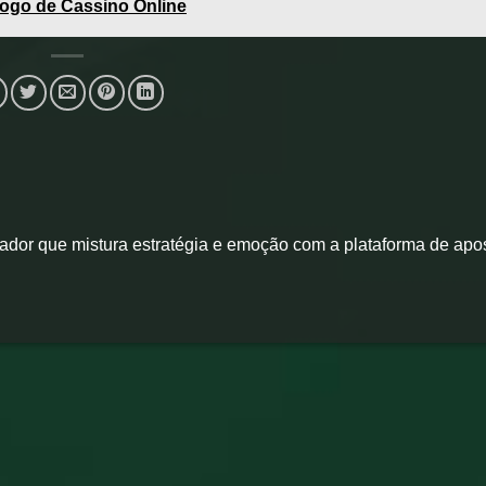
ogo de Cassino Online
dor que mistura estratégia e emoção com a plataforma de apo