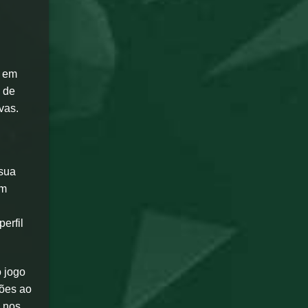
s em
 de
vas.
 sua
um
erfil
o jogo
sões ao
e nos