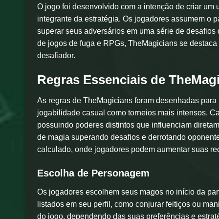
O jogo foi desenvolvido com a intenção de criar um 
integrante da estratégia. Os jogadores assumem o 
superar seus adversários em uma série de desafios q
de jogos de fuga e RPGs, TheMagicians se destaca a
desafiador.
Regras Essenciais de TheMag
As regras de TheMagicians foram desenhadas para f
jogabilidade casual como torneios mais intensos.
possuindo poderes distintos que influenciam diretame
de magia superando desafios e derrotando oponente
calculado, onde jogadores podem aumentar suas rec
Escolha de Personagem
Os jogadores escolhem seus magos no início da pa
listados em seu perfil, como conjurar feitiços ou ma
do jogo, dependendo das suas preferências e estrat