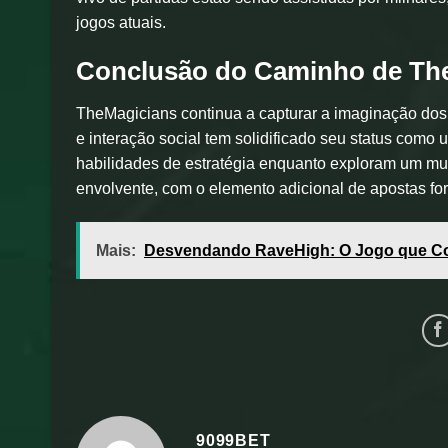
jogos atuais.
Conclusão do Caminho de Th
TheMagicians continua a capturar a imaginação dos
e interação social tem solidificado seu status como
habilidades de estratégia enquanto exploram um m
envolvente, com o elemento adicional de apostas fo
Mais:
Desvendando RaveHigh: O Jogo que Co
9099BET