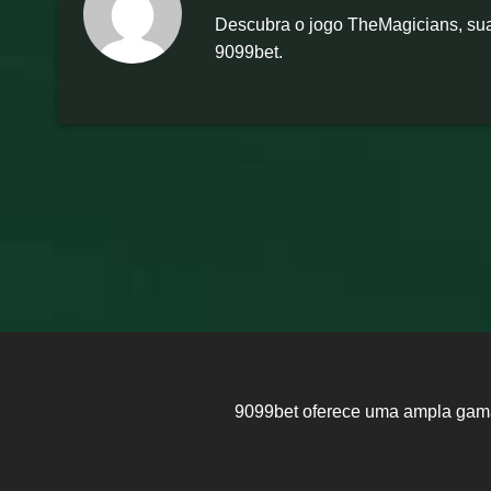
Descubra o jogo TheMagicians, sua
9099bet.
9099bet oferece uma ampla gama 