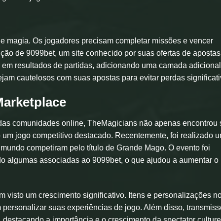
 magia. Os jogadores precisam completar missões e vencer
ção de 9099bet, um site conhecido por suas ofertas de aposta
r em resultados de partidas, adicionando uma camada adicional
ejam cautelosos com suas apostas para evitar perdas significati
Marketplace
 das comunidades online, TheMagicians não apenas encontrou
um jogo competitivo destacado. Recentemente, foi realizado 
 mundo competiram pelo título de Grande Mago. O evento foi
ndo algumas associadas ao 9099bet, o que ajudou a aumentar o p
visto um crescimento significativo. Itens e personalizações n
personalizar suas experiências de jogo. Além disso, transmis
, destacando a importância e o crescimento da spectator cultur