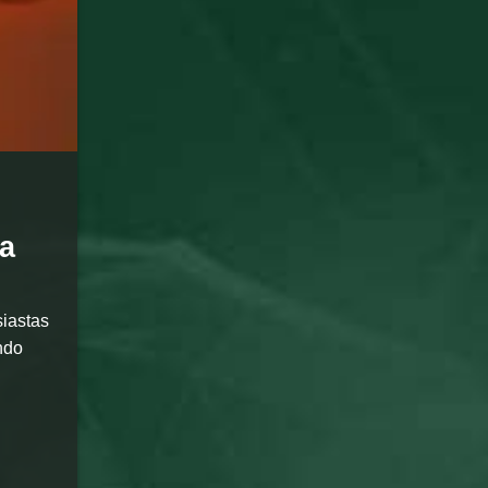
a
siastas
ndo