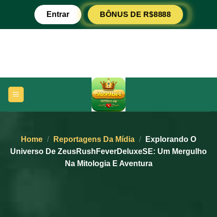
Ir
Entrar
BÔNUS DE R$8888
para
o
conteúdo
Home
/
Reportagens Da Mídia
/
Explorando O
Universo De ZeusRushFeverDeluxeSE: Um Mergulho
Na Mitologia E Aventura