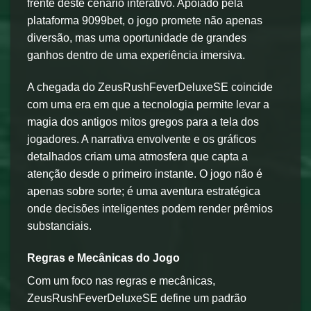
frente deste cenário interativo. Apoiado pela
plataforma 9099bet, o jogo promete não apenas
diversão, mas uma oportunidade de grandes
ganhos dentro de uma experiência imersiva.
A chegada do ZeusRushFeverDeluxeSE coincide
com uma era em que a tecnologia permite levar a
magia dos antigos mitos gregos para a tela dos
jogadores. A narrativa envolvente e os gráficos
detalhados criam uma atmosfera que capta a
atenção desde o primeiro instante. O jogo não é
apenas sobre sorte; é uma aventura estratégica
onde decisões inteligentes podem render prêmios
substanciais.
Regras e Mecânicas do Jogo
Com um foco nas regras e mecânicas,
ZeusRushFeverDeluxeSE define um padrão