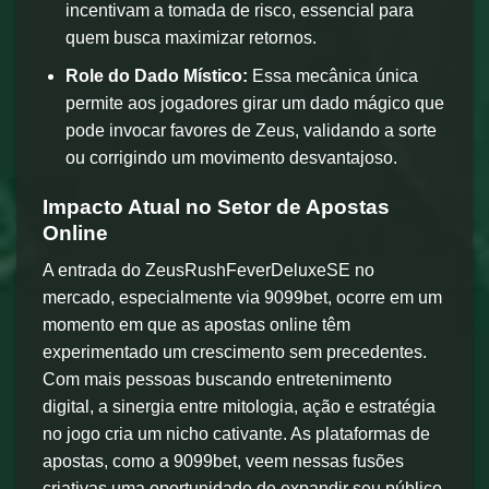
incentivam a tomada de risco, essencial para
quem busca maximizar retornos.
Role do Dado Místico:
Essa mecânica única
permite aos jogadores girar um dado mágico que
pode invocar favores de Zeus, validando a sorte
ou corrigindo um movimento desvantajoso.
Impacto Atual no Setor de Apostas
Online
A entrada do ZeusRushFeverDeluxeSE no
mercado, especialmente via 9099bet, ocorre em um
momento em que as apostas online têm
experimentado um crescimento sem precedentes.
Com mais pessoas buscando entretenimento
digital, a sinergia entre mitologia, ação e estratégia
no jogo cria um nicho cativante. As plataformas de
apostas, como a 9099bet, veem nessas fusões
criativas uma oportunidade de expandir seu público,