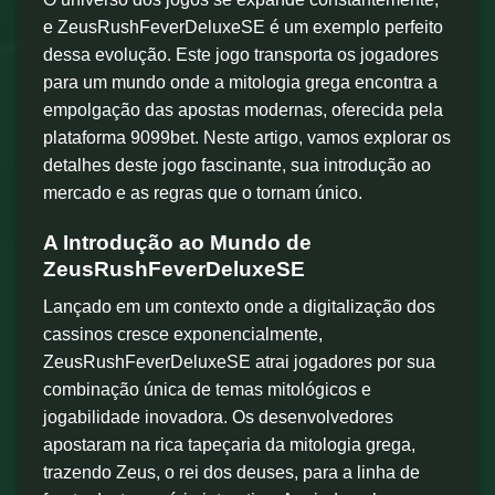
e ZeusRushFeverDeluxeSE é um exemplo perfeito
dessa evolução. Este jogo transporta os jogadores
para um mundo onde a mitologia grega encontra a
empolgação das apostas modernas, oferecida pela
plataforma 9099bet. Neste artigo, vamos explorar os
detalhes deste jogo fascinante, sua introdução ao
mercado e as regras que o tornam único.
A Introdução ao Mundo de
ZeusRushFeverDeluxeSE
Lançado em um contexto onde a digitalização dos
cassinos cresce exponencialmente,
ZeusRushFeverDeluxeSE atrai jogadores por sua
combinação única de temas mitológicos e
jogabilidade inovadora. Os desenvolvedores
apostaram na rica tapeçaria da mitologia grega,
trazendo Zeus, o rei dos deuses, para a linha de