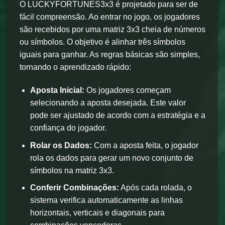
O LUCKYFORTUNES3x3 é projetado para ser de
fácil compreensão. Ao entrar no jogo, os jogadores
são recebidos por uma matriz 3x3 cheia de números
ou símbolos. O objetivo é alinhar três símbolos
iguais para ganhar. As regras básicas são simples,
tornando o aprendizado rápido:
Aposta Inicial:
Os jogadores começam
selecionando a aposta desejada. Este valor
pode ser ajustado de acordo com a estratégia e a
confiança do jogador.
Rolar os Dados:
Com a aposta feita, o jogador
rola os dados para gerar um novo conjunto de
símbolos na matriz 3x3.
Conferir Combinações:
Após cada rolada, o
sistema verifica automaticamente as linhas
horizontais, verticais e diagonais para