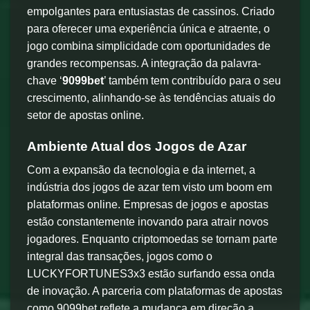
empolgantes para entusiastas de cassinos. Criado
para oferecer uma experiência única e atraente, o
jogo combina simplicidade com oportunidades de
grandes recompensas. A integração da palavra-
chave ‘
9099bet
’ também tem contribuído para o seu
crescimento, alinhando-se às tendências atuais do
setor de apostas online.
Ambiente Atual dos Jogos de Azar
Com a expansão da tecnologia e da internet, a
indústria dos jogos de azar tem visto um boom em
plataformas online. Empresas de jogos e apostas
estão constantemente inovando para atrair novos
jogadores. Enquanto criptomoedas se tornam parte
integral das transações, jogos como o
LUCKYFORTUNES3x3 estão surfando essa onda
de inovação. A parceria com plataformas de apostas
como 9099bet reflete a mudança em direção a