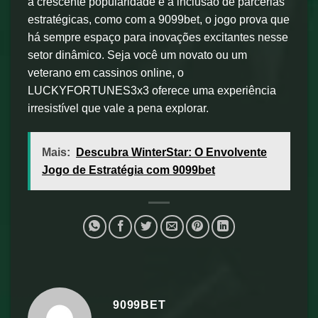
a crescente popularidade e a inclusão de parcerias
estratégicas, como com a 9099bet, o jogo prova que
há sempre espaço para inovações excitantes nesse
setor dinâmico. Seja você um novato ou um
veterano em cassinos online, o
LUCKYFORTUNES3x3 oferece uma experiência
irresistível que vale a pena explorar.
Mais:
Descubra WinterStar: O Envolvente
Jogo de Estratégia com 9099bet
9099BET